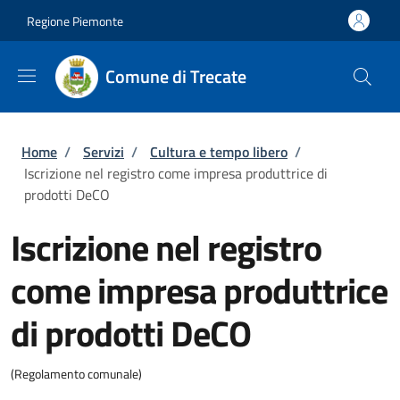
Salta al contenuto principale
Skip to footer content
Regione Piemonte
Comune di Trecate
Briciole di pane
Home
/
Servizi
/
Cultura e tempo libero
/
Iscrizione nel registro come impresa produttrice di
prodotti DeCO
Iscrizione nel registro
come impresa produttrice
di prodotti DeCO
(Regolamento comunale)