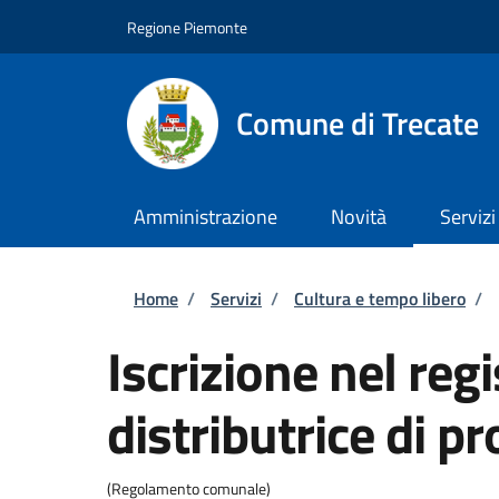
Salta al contenuto principale
Skip to footer content
Regione Piemonte
Comune di Trecate
Amministrazione
Novità
Servizi
Briciole di pane
Home
/
Servizi
/
Cultura e tempo libero
/
Iscrizione nel re
distributrice di p
(Regolamento comunale)