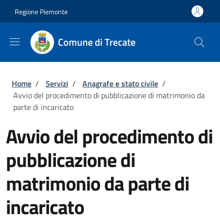
Salta al contenuto principale
Skip to footer content
Regione Piemonte
Comune di Trecate
Briciole di pane
Home
/
Servizi
/
Anagrafe e stato civile
/
Avvio del procedimento di pubblicazione di matrimonio da
parte di incaricato
Avvio del procedimento di
pubblicazione di
matrimonio da parte di
incaricato