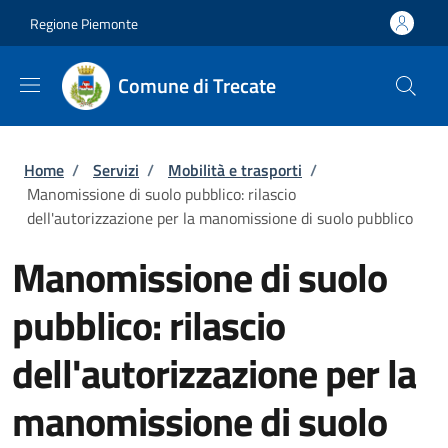
Salta al contenuto principale
Skip to footer content
Regione Piemonte
Comune di Trecate
Briciole di pane
Home
/
Servizi
/
Mobilità e trasporti
/
Manomissione di suolo pubblico: rilascio
dell'autorizzazione per la manomissione di suolo pubblico
Manomissione di suolo
pubblico: rilascio
dell'autorizzazione per la
manomissione di suolo