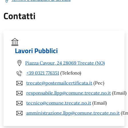
Contatti
Lavori Pubblici
Piazza Cavour, 24 28069 Trecate (NO)
+39 0321 776351
(Telefono)
trecate@postemailcertificata.it
(Pec)
responsabile.llpp@comune.trecate.no.it
(Email)
tecnico@comune.trecate.no.it
(Email)
amministrazione.llpp@comune.trecate.no.it
(Em