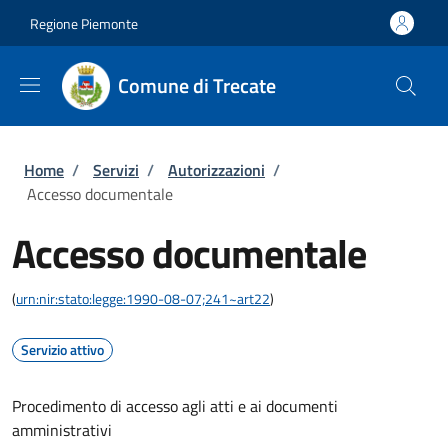
Salta al contenuto principale
Skip to footer content
Regione Piemonte
Comune di Trecate
Briciole di pane
Home
/
Servizi
/
Autorizzazioni
/
Accesso documentale
Accesso documentale
(
urn:nir:stato:legge:1990-08-07;241~art22
)
Servizio attivo
Procedimento di accesso agli atti e ai documenti
amministrativi