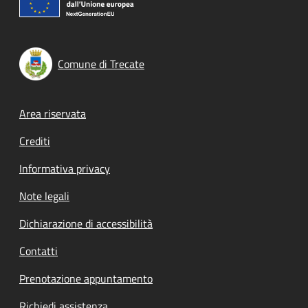
Comune di Trecate
Footer menu
Area riservata
Crediti
Informativa privacy
Note legali
Dichiarazione di accessibilità
Contatti
Prenotazione appuntamento
Richiedi assistenza