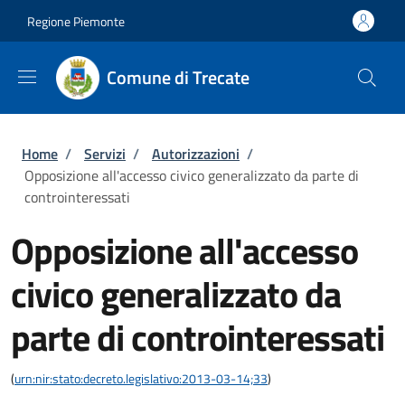
Salta al contenuto principale
Skip to footer content
Regione Piemonte
Comune di Trecate
Briciole di pane
Home
/
Servizi
/
Autorizzazioni
/
Opposizione all'accesso civico generalizzato da parte di
controinteressati
Opposizione all'accesso
civico generalizzato da
parte di controinteressati
(
urn:nir:stato:decreto.legislativo:2013-03-14;33
)