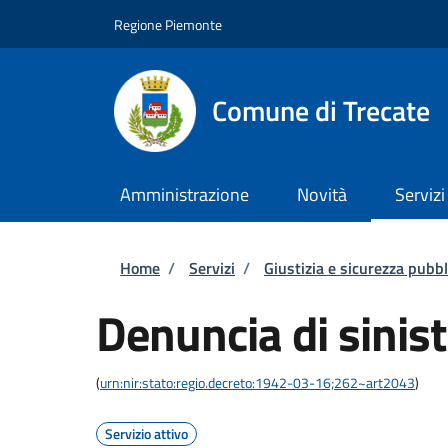
Salta al contenuto principale
Skip to footer content
Regione Piemonte
Comune di Trecate
Amministrazione
Novità
Servizi
Briciole di pane
Home
/
Servizi
/
Giustizia e sicurezza pubbl
Denuncia di sinist
(
urn:nir:stato:regio.decreto:1942-03-16;262~art2043
)
Servizio attivo