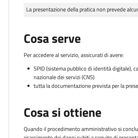
Tipo di pagamento
Importo
La presentazione della pratica non prevede al
Cosa serve
Per accedere al servizio, assicurati di avere:
SPID (sistema pubblico di identità digitale), ca
nazionale dei servizi (CNS)
tutta la documentazione prevista per la prese
Cosa si ottiene
Quando il procedimento amministrativo si conclud
risarcimento dei danni subiti a seguito di presen