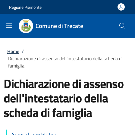
Salta al contenuto principale
Skip to footer content
Regione Piemonte
Comune di Trecate
Briciole di pane
Home
/
Dichiarazione di assenso dell'intestatario della scheda di
famiglia
Dichiarazione di assenso
dell'intestatario della
scheda di famiglia
Scarica la modulistica