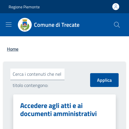
Salta al contenuto principale
Skip to footer content
Regione Piemonte
Comune di Trecate
Briciole di pane
Home
Cerca i contenuti che nel
titolo contengono:
Accedere agli atti e ai
documenti amministrativi