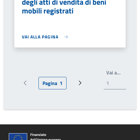
degli atti di vendita di beni
mobili registrati
VAI ALLA PAGINA
Write th
Vai a…
Pagina
1
Pagina precedente
Pagina attuale
Prossima pagina