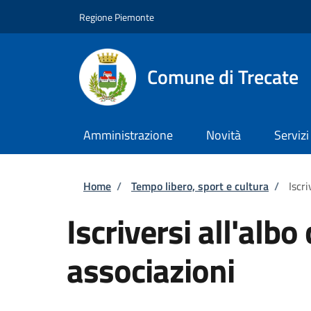
Salta al contenuto principale
Skip to footer content
Regione Piemonte
Comune di Trecate
Amministrazione
Novità
Servizi
Briciole di pane
Home
/
Tempo libero, sport e cultura
/
Iscr
Iscriversi all'alb
associazioni